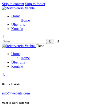
Skip to content
Skip to footer
Home
Home
Über uns
Kontakt
Search
Close
Home
Home
Über uns
Kontakt
facebook-
twitter-
dribble-
instagram
1
x
new
Have a Project?
info@website.com
Want to Work With Us?