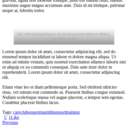
gravida, ligula non molestie tristique, justo elit blandit risus, blandit
maximus augue magna accumsan ante. Duis id mi tristique, pulvinar
neque at, lobortis tortor.
Stet clita kasd gubergren, no sea sanctus est labore et dolore.
By
Kevin Smith
Lorem ipsum dolor sit amet, consectetur adipisicing elit, sed do
eiusmod tempor incididunt ut labore et dolore magna aliqua. Ut
enim ad minim veniam, quis nostrud exercitation ullamco laboris nisi
ut aliquip ex ea commodo consequat. Duis aute irure dolor in
reprehenderit. Lorem ipsum dolor sit amet, consectetur adipiscing
elit.
Etiam vitae leo et diam pellentesque porta. Sed eleifend ultricies
risus, vel rutrum erat commodo ut. Praesent finibus congue euismod.
Nullam scelerisque massa vel augue placerat, a tempor sem egestas.
Curabitur placerat finibus lacus.
Tags:
care
club
equestrian
riding
sport
training
1
Like
Beitragsnavigation
Previous